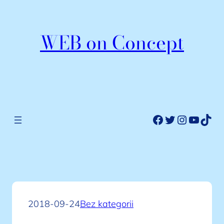
Przejdź
do
WEB on Concept
treści
Facebook
Twitter
Instagr
YouTu
TikT
2018-09-24
Bez kategorii