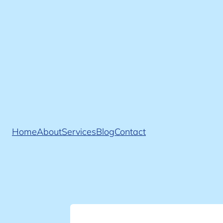
Przejdź
do
treści
Home
About
Services
Blog
Contact