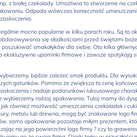
np. z białej czekolady. Umożliwia to stworzenie na cze
pakowaniu. Odpada wówczas konieczność umieszczan
zaskoczenia.
ególnie mocno popularne w kilku porach roku. Są to o
 obdarowywania się słodkościami przed świętami boże
ą poszukiwać smakołyków dla siebie. Oto kilka główny
a ekskluzywne upominki firmowe i zawsze spotykają 
 wybierzemy, będzie zależeć smak produktu. Dla wysoki
oższych gatunków. Pomimo że zwiększa to cenę końcową
zaskoczenia i nadaje podarunkowi luksusowego chara
tnie wybierzemy rodzaj opakowania. Tutaj mamy do dys
jak również możliwość umieszczenia czekoladek i cuk
tury, metalu lub drewna, mogą być znakowane logo f
ków, samo opakowanie pozostaje miłym prezentem, któ
czając na jego powierzchni logo firmy ? czy to grawe
fikujemy go ze swoją firmą. Dzięki temu w przyszłości n