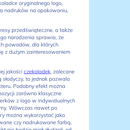
koladce oryginalnego logo,
ia nadruków na opakowaniu,
kresy przedświąteczne, a także
go narodzenia sprawia, że
ch powodów, dla których
się z dużym zainteresowaniem
ej jakości
czekoladek
, zalecane
 słodyczy, to jednak pozwala
kteru. Podobny efekt można
pozycji zarówno klasyczne
ierków z logo w indywidualnych
irmy. Wówczas nawet po
ry można wykorzystać jako
rowane czy nadrukowane farbą,
ikt nie będzie miał złudzeń, od