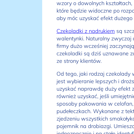
wzory o dowolnych kształtach, 
które będzie widoczne po roz
aby móc uzyskać efekt dużego 
Czekoladki z nadrukiem
są szcz
walentynki. Naturalny zwyczaj
firmy dużo wcześniej zaczynaj
czekoladki są dziś uznawane z
ze strony klientów.
Od tego, jaki rodzaj czekolady
jest wybieranie lepszych i dr
uzyskać naprawdę duży efekt 
również uzyskać, jeśli umieję
sposoby pakowania w celofan, 
pudełeczkach. Wykonane z tek
zjedzeniu wszystkich smakoły
pojemnik na drobiazgi. Umiesz
jednoznacznie i na stałe identy