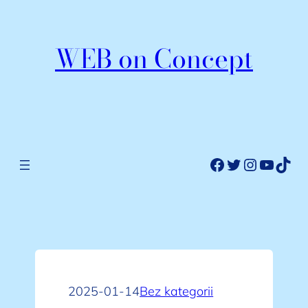
Przejdź
do
WEB on Concept
treści
Facebook
Twitter
Instagr
YouTu
TikT
2025-01-14
Bez kategorii