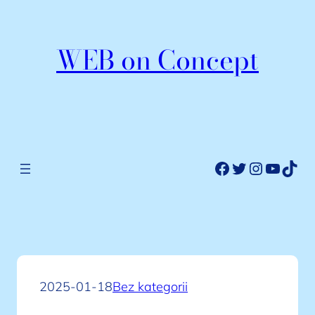
Przejdź
do
WEB on Concept
treści
Facebook
Twitter
Instagr
YouTu
TikT
2025-01-18
Bez kategorii