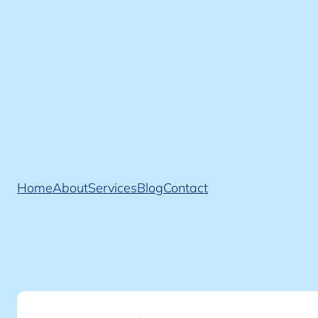
Przejdź
do
treści
Home
About
Services
Blog
Contact